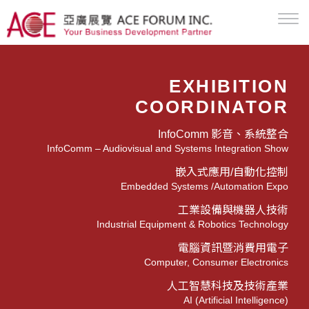
EXHIBITION
COORDINATOR
InfoComm 影音、系統整合
InfoComm – Audiovisual and Systems Integration Show
嵌入式應用/自動化控制
Embedded Systems /Automation Expo
工業設備與機器人技術
Industrial Equipment & Robotics Technology
電腦資訊暨消費用電子
Computer, Consumer Electronics
人工智慧科技及技術產業
AI (Artificial Intelligence)