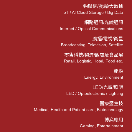
物聯網/雲端/大數據
IoT / AI Cloud Storage / Big Data
網路通訊/光纖通訊
Internet / Optical Communications
廣播/電視/衛星
Broadcasting, Television, Satellite
零售科技/物流/飯店及食品展
Retail, Logistic, Hotel, Food etc.
能源
Energy, Environment
LED/光電/照明
LED / Optoelectronic / Lighting
醫療暨生技
Medical, Health and Patient care, Biotechnology
博奕應用
Gaming, Entertainment