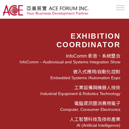
EXHIBITION
COORDINATOR
InfoComm 影音、系統整合
InfoComm – Audiovisual and Systems Integration Show
嵌入式應用/自動化控制
Embedded Systems /Automation Expo
工業設備與機器人技術
Industrial Equipment & Robotics Technology
電腦資訊暨消費用電子
Computer, Consumer Electronics
人工智慧科技及技術產業
AI (Artificial Intelligence)