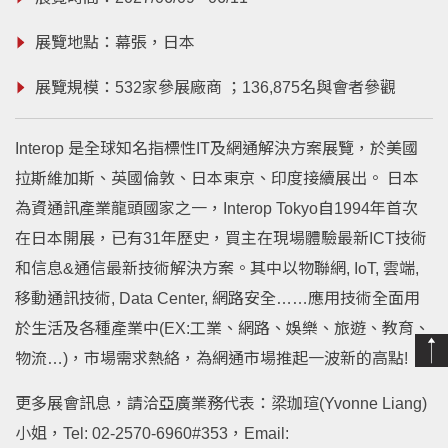
展覽地點：幕張，日本
展覽規模：532家參展廠商 ；136,875名與會者參觀
Interop 是全球知名指標性IT及網通解決方案展覽，於美國
拉斯維加斯、英國倫敦、日本東京、印度接續展出。 日本
為資通訊產業龍頭國家之一，Interop Tokyo自1994年首次
在日本開展，已有31年歷史，買主在現場體驗最新ICT技術
和信息&通信最新技術解決方案。其中以物聯網, IoT, 雲端,
移動通訊技術, Data Center, 網路安全……應用技術全面用
於生活及各種產業中(EX:工業、網路、娛樂、旅遊、教育、
物流…)，市場需求熱絡，為網通市場推起一波新的高點!
更多展會訊息，請洽亞廣業務代表：梁珈瑄(Yvonne Liang)
小姐，Tel:
02-2570-6960#353
，Email: