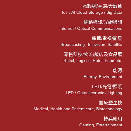
物聯網/雲端/大數據
IoT / AI Cloud Storage / Big Data
網路通訊/光纖通訊
Internet / Optical Communications
廣播/電視/衛星
Broadcasting, Television, Satellite
零售科技/物流/飯店及食品展
Retail, Logistic, Hotel, Food etc.
能源
Energy, Environment
LED/光電/照明
LED / Optoelectronic / Lighting
醫療暨生技
Medical, Health and Patient care, Biotechnology
博奕應用
Gaming, Entertainment