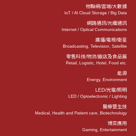
物聯網/雲端/大數據
IoT / AI Cloud Storage / Big Data
網路通訊/光纖通訊
Internet / Optical Communications
廣播/電視/衛星
Broadcasting, Television, Satellite
零售科技/物流/飯店及食品展
Retail, Logistic, Hotel, Food etc.
能源
Energy, Environment
LED/光電/照明
LED / Optoelectronic / Lighting
醫療暨生技
Medical, Health and Patient care, Biotechnology
博奕應用
Gaming, Entertainment