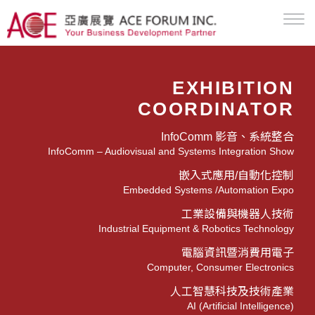
EXHIBITION
COORDINATOR
InfoComm 影音、系統整合
InfoComm – Audiovisual and Systems Integration Show
嵌入式應用/自動化控制
Embedded Systems /Automation Expo
工業設備與機器人技術
Industrial Equipment & Robotics Technology
電腦資訊暨消費用電子
Computer, Consumer Electronics
人工智慧科技及技術產業
AI (Artificial Intelligence)