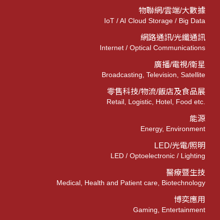
物聯網/雲端/大數據
IoT / AI Cloud Storage / Big Data
網路通訊/光纖通訊
Internet / Optical Communications
廣播/電視/衛星
Broadcasting, Television, Satellite
零售科技/物流/飯店及食品展
Retail, Logistic, Hotel, Food etc.
能源
Energy, Environment
LED/光電/照明
LED / Optoelectronic / Lighting
醫療暨生技
Medical, Health and Patient care, Biotechnology
博奕應用
Gaming, Entertainment