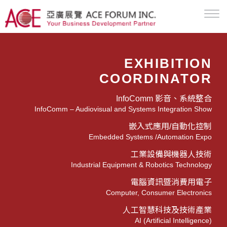
EXHIBITION
COORDINATOR
InfoComm 影音、系統整合
InfoComm – Audiovisual and Systems Integration Show
嵌入式應用/自動化控制
Embedded Systems /Automation Expo
工業設備與機器人技術
Industrial Equipment & Robotics Technology
電腦資訊暨消費用電子
Computer, Consumer Electronics
人工智慧科技及技術產業
AI (Artificial Intelligence)